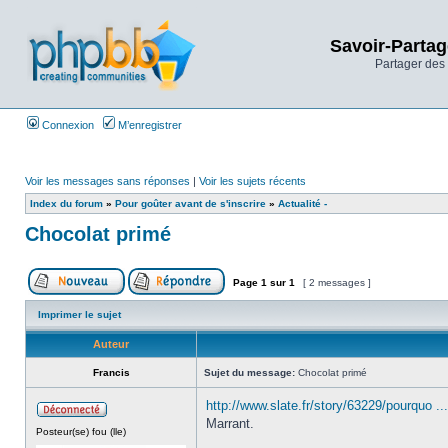
Savoir-Partag
Partager des 
Connexion
M’enregistrer
Voir les messages sans réponses
|
Voir les sujets récents
Index du forum
»
Pour goûter avant de s'inscrire
»
Actualité -
Chocolat primé
Page
1
sur
1
[ 2 messages ]
Imprimer le sujet
Auteur
Francis
Sujet du message:
Chocolat primé
http://www.slate.fr/story/63229/pourquo ...
Marrant.
Posteur(se) fou (lle)