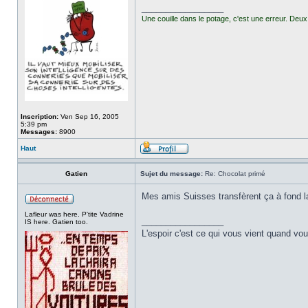
_________________
Une couille dans le potage, c'est une erreur. Deux 
Inscription:
Ven Sep 16, 2005
5:39 pm
Messages:
8900
Haut
Gatien
Sujet du message:
Re: Chocolat primé
Mes amis Suisses transfèrent ça à fond la
Lafleur was here. P'tite Vadrine
_________________
IS here. Gatien too.
L'espoir c'est ce qui vous vient quand v