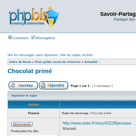
Savoir-Partag
Partager des 
Connexion
M’enregistrer
Voir les messages sans réponses
|
Voir les sujets récents
Index du forum
»
Pour goûter avant de s'inscrire
»
Actualité -
Chocolat primé
Page
1
sur
1
[ 2 messages ]
Imprimer le sujet
Auteur
Francis
Sujet du message:
Chocolat primé
http://www.slate.fr/story/63229/pourquo ...
Marrant.
Posteur(se) fou (lle)