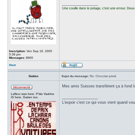
_________________
Une couille dans le potage, c'est une erreur. Deux 
Inscription:
Ven Sep 16, 2005
5:39 pm
Messages:
8900
Haut
Gatien
Sujet du message:
Re: Chocolat primé
Mes amis Suisses transfèrent ça à fond la
Lafleur was here. P'tite Vadrine
_________________
IS here. Gatien too.
L'espoir c'est ce qui vous vient quand v