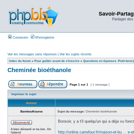
Savoir-Partag
Partager des 
Connexion
M’enregistrer
Voir les messages sans réponses
|
Voir les sujets récents
Index du forum
»
Pour goûter avant de s'inscrire
»
Questions et réponses -Petit best-(o
Cheminée bioéthanole
Page
1
sur
1
[ 1 message ]
Imprimer le sujet
Auteur
BambouKouros
Sujet du message:
Cheminée bioéthanole
Bonsoir, y a t'il quelqu'un qui a déja vu fo
A bien démarré et ira loin. On
http://online.carrefour.fr/maison-et-bu ... e-e
l'attend