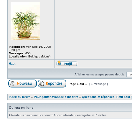
Inscription:
Ven Sep 16, 2005
3:50 pm
Messages:
455
Localisation:
Belgique (Mons)
Haut
Afficher les messages postés depuis:
Page
1
sur
1
[ 1 message ]
Index du forum
»
Pour goûter avant de s'inscrire
»
Questions et réponses -Petit best-(o
Qui est en ligne
Utilisateurs parcourant ce forum: Aucun utilisateur enregistré et 7 invités