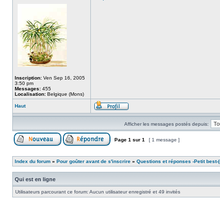
Inscription:
Ven Sep 16, 2005
3:50 pm
Messages:
455
Localisation:
Belgique (Mons)
Haut
Afficher les messages postés depuis:
Page
1
sur
1
[ 1 message ]
Index du forum
»
Pour goûter avant de s'inscrire
»
Questions et réponses -Petit best-(o
Qui est en ligne
Utilisateurs parcourant ce forum: Aucun utilisateur enregistré et 49 invités