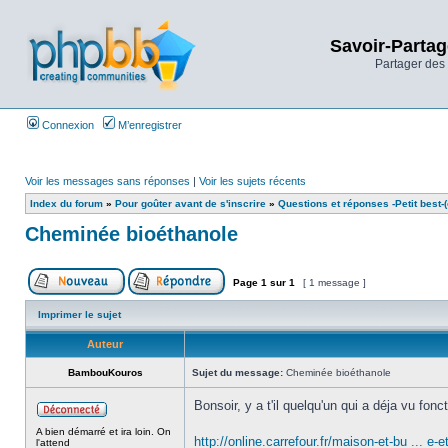
Savoir-Partag
Partager des 
Connexion
M’enregistrer
Voir les messages sans réponses
|
Voir les sujets récents
Index du forum
»
Pour goûter avant de s'inscrire
»
Questions et réponses -Petit best-(o
Cheminée bioéthanole
Page
1
sur
1
[ 1 message ]
Imprimer le sujet
Auteur
BambouKouros
Sujet du message:
Cheminée bioéthanole
Bonsoir, y a t'il quelqu'un qui a déja vu fo
A bien démarré et ira loin. On
http://online.carrefour.fr/maison-et-bu ... e-e
l'attend