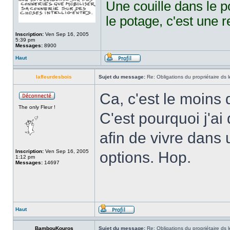
Une couille dans le p
le potage, c'est une r
Inscription:
Ven Sep 16, 2005
5:39 pm
Messages:
8900
Haut
lafleurdesbois
Sujet du message:
Re: Obligations du propriétaire ds l
Ca, c'est le moins 
The only Fleur !
C'est pourquoi j'ai 
afin de vivre dans
Inscription:
Ven Sep 16, 2005
options. Hop.
1:12 pm
Messages:
14697
Haut
BambouKouros
Sujet du message:
Re: Obligations du propriétaire ds l