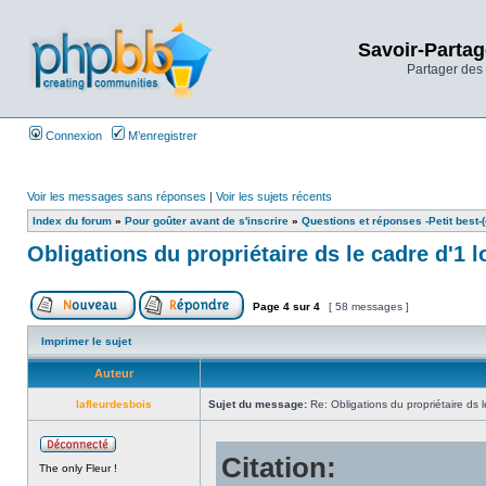
Savoir-Partag
Partager des 
Connexion
M’enregistrer
Voir les messages sans réponses
|
Voir les sujets récents
Index du forum
»
Pour goûter avant de s'inscrire
»
Questions et réponses -Petit best-(o
Obligations du propriétaire ds le cadre d'1 l
Page
4
sur
4
[ 58 messages ]
Imprimer le sujet
Auteur
lafleurdesbois
Sujet du message:
Re: Obligations du propriétaire ds l
Citation:
The only Fleur !