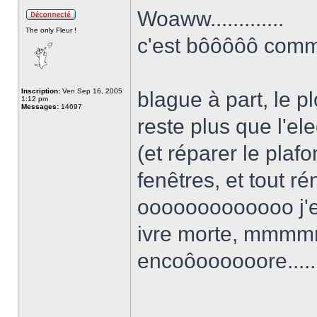
Woaww.............
The only Fleur !
c'est bôôôôô comme 
Inscription:
Ven Sep 16, 2005
blague à part, le pl
1:12 pm
Messages:
14697
reste plus que l'ele
(et réparer le plafo
fenêtres, et tout r
ooooooooooooo j'
ivre morte, mm
encoôoooooore.....