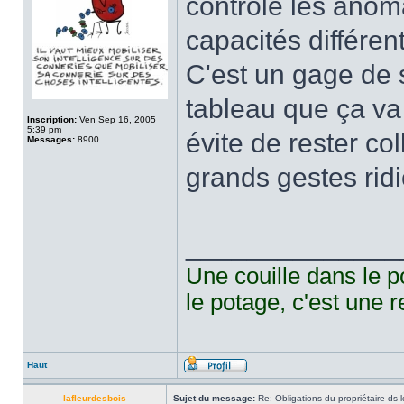
contrôle les anoma
capacités différen
C'est un gage de sé
tableau que ça va 
Inscription:
Ven Sep 16, 2005
5:39 pm
évite de rester co
Messages:
8900
grands gestes ridi
______________
Une couille dans le p
le potage, c'est une r
Haut
lafleurdesbois
Sujet du message:
Re: Obligations du propriétaire ds l