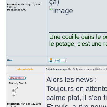
ça)
Inscription:
Ven Sep 16, 2005
5:39 pm
Messages:
8900
______________
Une couille dans le p
le potage, c'est une r
Haut
lafleurdesbois
Sujet du message:
Re: Obligations du propriétaire ds l
Alors les news :
The only Fleur !
Toujours en attente
calme plat, il s'en f
Inscription:
Ven Sep 16, 2005
Et puis, autre nouv
1:12 pm