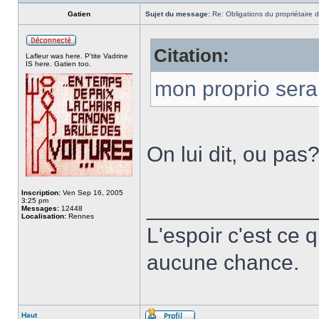
Gatien
Sujet du message:
Re: Obligations du propriétaire d
Citation:
Lafleur was here. P'tite Vadrine
IS here. Gatien too.
mon proprio serai
On lui dit, ou pas
Inscription:
Ven Sep 16, 2005
3:25 pm
______________
Messages:
12448
Localisation:
Rennes
L'espoir c'est ce 
aucune chance.
Haut