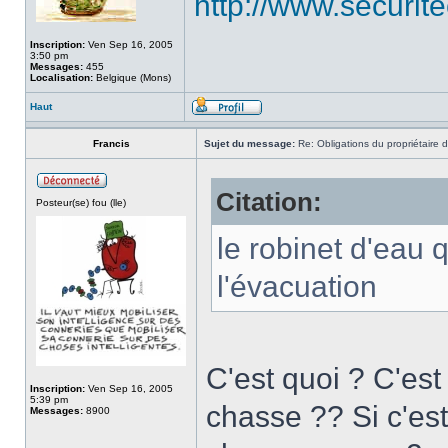
http://www.securit
Inscription:
Ven Sep 16, 2005
3:50 pm
Messages:
455
Localisation:
Belgique (Mons)
Haut
Francis
Sujet du message:
Re: Obligations du propriétaire d
Citation:
Posteur(se) fou (lle)
le robinet d'eau 
l'évacuation
C'est quoi ? C'est 
Inscription:
Ven Sep 16, 2005
5:39 pm
chasse ?? Si c'est
Messages:
8900