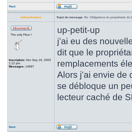
Haut
lafleurdesbois
Sujet du message:
Re: Obligations du propriétaire ds l
up-petit-up
The only Fleur !
j'ai eu des nouvell
dit que le propriét
Inscription:
Ven Sep 16, 2005
remplacements élec
1:12 pm
Messages:
14697
Alors j'ai envie de 
se débloque un peu,
lecteur caché de S
Haut