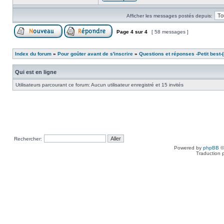
Afficher les messages postés depuis:
Page
4
sur
4
[ 58 messages ]
Index du forum
»
Pour goûter avant de s'inscrire
»
Questions et réponses -Petit best-(o
Qui est en ligne
Utilisateurs parcourant ce forum: Aucun utilisateur enregistré et 15 invités
Rechercher:
Powered by
phpBB
©
Traduction 