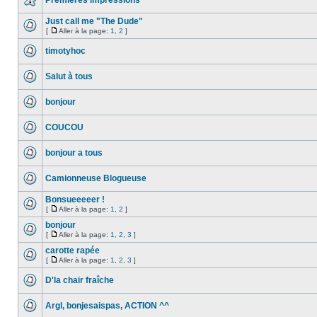
Premières impressions
Just call me "The Dude"
[
Aller à la page:
1
,
2
]
timotyhoc
Salut à tous
bonjour
COUCOU
bonjour a tous
Camionneuse Blogueuse
Bonsueeeeer !
[
Aller à la page:
1
,
2
]
bonjour
[
Aller à la page:
1
,
2
,
3
]
carotte rapée
[
Aller à la page:
1
,
2
,
3
]
D'la chair fraîche
Argl, bonjesaispas, ACTION ^^