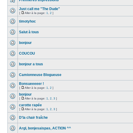
Premières impressions
Just call me "The Dude"
[
Aller à la page:
1
,
2
]
timotyhoc
Salut à tous
bonjour
COUCOU
bonjour a tous
Camionneuse Blogueuse
Bonsueeeeer !
[
Aller à la page:
1
,
2
]
bonjour
[
Aller à la page:
1
,
2
,
3
]
carotte rapée
[
Aller à la page:
1
,
2
,
3
]
D'la chair fraîche
Argl, bonjesaispas, ACTION ^^