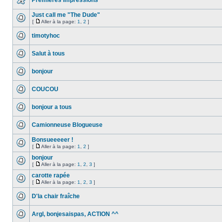
Premières impressions
Just call me "The Dude"
[
Aller à la page:
1
,
2
]
timotyhoc
Salut à tous
bonjour
COUCOU
bonjour a tous
Camionneuse Blogueuse
Bonsueeeeer !
[
Aller à la page:
1
,
2
]
bonjour
[
Aller à la page:
1
,
2
,
3
]
carotte rapée
[
Aller à la page:
1
,
2
,
3
]
D'la chair fraîche
Argl, bonjesaispas, ACTION ^^