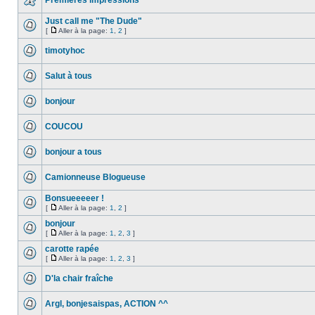
Premières impressions
Just call me "The Dude"
[
Aller à la page:
1
,
2
]
timotyhoc
Salut à tous
bonjour
COUCOU
bonjour a tous
Camionneuse Blogueuse
Bonsueeeeer !
[
Aller à la page:
1
,
2
]
bonjour
[
Aller à la page:
1
,
2
,
3
]
carotte rapée
[
Aller à la page:
1
,
2
,
3
]
D'la chair fraîche
Argl, bonjesaispas, ACTION ^^