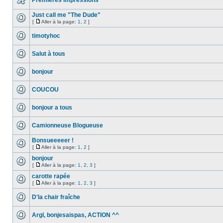
Premières impressions
Just call me "The Dude"
[
Aller à la page:
1
,
2
]
timotyhoc
Salut à tous
bonjour
COUCOU
bonjour a tous
Camionneuse Blogueuse
Bonsueeeeer !
[
Aller à la page:
1
,
2
]
bonjour
[
Aller à la page:
1
,
2
,
3
]
carotte rapée
[
Aller à la page:
1
,
2
,
3
]
D'la chair fraîche
Argl, bonjesaispas, ACTION ^^