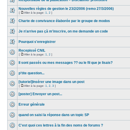
Responsable de la publication + Disclaimer provisoire
Nouvelles règles de gestion le 23/2/2006 (remo 27/3/2006)
[
Aller à la page:
1
,
2
]
Charte de convivance élaborée par le groupe de modos
Je n'arrive pas çà m'inscrire, on me demande un code
Pourquoi s'enregistrer
Recepissé CNIL
[
Aller à la page:
1
,
2
]
Il sont passés ou mes messages ?? ou le fil que je lisais?
p'tite question...
[tutoriel]Insérer une image dans un post
[
Aller à la page:
1
,
2
,
3
]
[poster] Envoyer un post...
Erreur générale
quand on saisi la réponse dans un topic SP
C'est quoi ces lettres à la fin des noms de forums ?