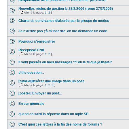
Responsable de la publication + Disclaimer provisoire
Nouvelles règles de gestion le 23/2/2006 (remo 27/3/2006)
[
Aller à la page:
1
,
2
]
Charte de convivance élaborée par le groupe de modos
Je n'arrive pas çà m'inscrire, on me demande un code
Pourquoi s'enregistrer
Recepissé CNIL
[
Aller à la page:
1
,
2
]
Il sont passés ou mes messages ?? ou le fil que je lisais?
p'tite question...
[tutoriel]Insérer une image dans un post
[
Aller à la page:
1
,
2
,
3
]
[poster] Envoyer un post...
Erreur générale
quand on saisi la réponse dans un topic SP
C'est quoi ces lettres à la fin des noms de forums ?