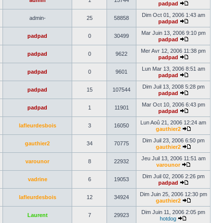
admin
1
15744
padpad
Dim Oct 01, 2006 1:43 am
admin-
25
58858
padpad
Mar Juin 13, 2006 9:10 pm
padpad
0
30499
padpad
Mer Avr 12, 2006 11:38 pm
padpad
0
9622
padpad
Lun Mar 13, 2006 8:51 am
padpad
0
9601
padpad
Dim Juil 13, 2008 5:28 pm
padpad
15
107544
padpad
Mar Oct 10, 2006 6:43 pm
padpad
1
11901
padpad
Lun Aoû 21, 2006 12:24 am
lafleurdesbois
3
16050
gauthier2
Dim Juil 23, 2006 6:50 pm
gauthier2
34
70775
gauthier2
Jeu Juil 13, 2006 11:51 am
varounor
8
22932
varounor
Dim Juil 02, 2006 2:26 pm
vadrine
6
19053
padpad
Dim Juin 25, 2006 12:30 pm
lafleurdesbois
12
34924
gauthier2
Dim Juin 11, 2006 2:05 pm
Laurent
7
29923
hotdog