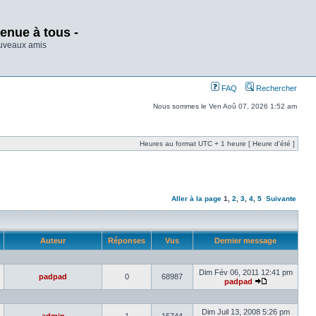
enue à tous -
ouveaux amis
FAQ
Rechercher
Nous sommes le Ven Aoû 07, 2026 1:52 am
Heures au format UTC + 1 heure [ Heure d’été ]
Aller à la page
1
,
2
,
3
,
4
,
5
Suivante
Auteur
Réponses
Vus
Dernier message
Dim Fév 06, 2011 12:41 pm
padpad
0
68987
padpad
Dim Juil 13, 2008 5:26 pm