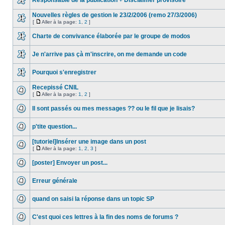
Responsable de la publication + Disclaimer provisoire
Nouvelles règles de gestion le 23/2/2006 (remo 27/3/2006)
[
Aller à la page:
1
,
2
]
Charte de convivance élaborée par le groupe de modos
Je n'arrive pas çà m'inscrire, on me demande un code
Pourquoi s'enregistrer
Recepissé CNIL
[
Aller à la page:
1
,
2
]
Il sont passés ou mes messages ?? ou le fil que je lisais?
p'tite question...
[tutoriel]Insérer une image dans un post
[
Aller à la page:
1
,
2
,
3
]
[poster] Envoyer un post...
Erreur générale
quand on saisi la réponse dans un topic SP
C'est quoi ces lettres à la fin des noms de forums ?