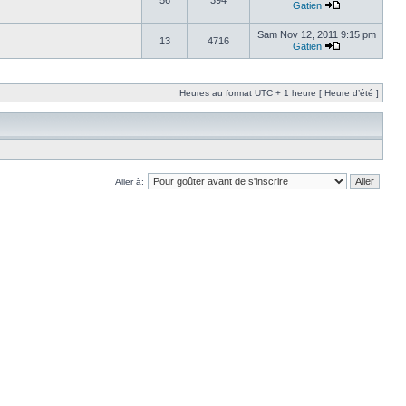
56
394
Gatien
Sam Nov 12, 2011 9:15 pm
13
4716
Gatien
Heures au format UTC + 1 heure [ Heure d’été ]
Aller à: