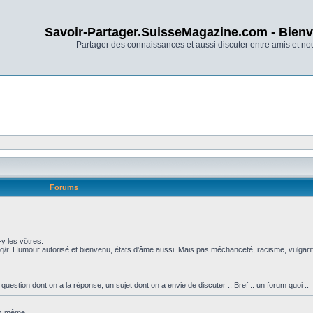
Savoir-Partager.SuisseMagazine.com - Bienv
Partager des connaissances et aussi discuter entre amis et n
Forums
y les vôtres.
q/r. Humour autorisé et bienvenu, états d'âme aussi. Mais pas méchanceté, racisme, vulgarit
tion dont on a la réponse, un sujet dont on a envie de discuter .. Bref .. un forum quoi ..
ous même.