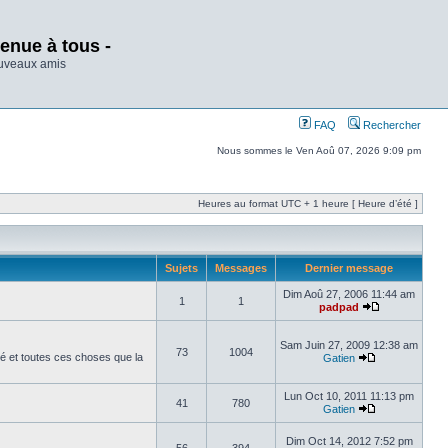
enue à tous -
ouveaux amis
FAQ
Rechercher
Nous sommes le Ven Aoû 07, 2026 9:09 pm
Heures au format UTC + 1 heure [ Heure d’été ]
Sujets
Messages
Dernier message
Dim Aoû 27, 2006 11:44 am
1
1
padpad
Sam Juin 27, 2009 12:38 am
73
1004
é et toutes ces choses que la
Gatien
Lun Oct 10, 2011 11:13 pm
41
780
Gatien
Dim Oct 14, 2012 7:52 pm