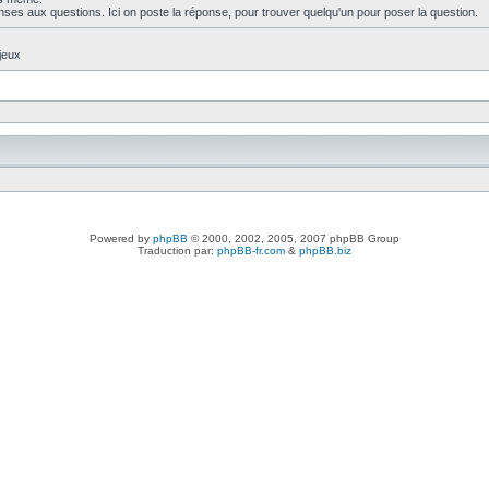
nses aux questions. Ici on poste la réponse, pour trouver quelqu'un pour poser la question.
jeux
Powered by
phpBB
© 2000, 2002, 2005, 2007 phpBB Group
Traduction par:
phpBB-fr.com
&
phpBB.biz