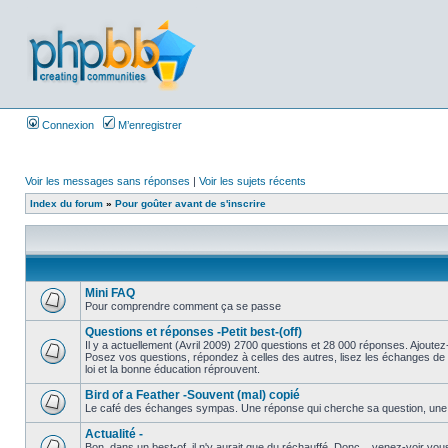
Connexion
M’enregistrer
Voir les messages sans réponses
|
Voir les sujets récents
Index du forum
»
Pour goûter avant de s'inscrire
Mini FAQ
Pour comprendre comment ça se passe
Questions et réponses -Petit best-(off)
Il y a actuellement (Avril 2009) 2700 questions et 28 000 réponses. Ajoutez-
Posez vos questions, répondez à celles des autres, lisez les échanges de 
loi et la bonne éducation réprouvent.
Bird of a Feather -Souvent (mal) copié
Le café des échanges sympas. Une réponse qui cherche sa question, une ques
Actualité -
Bon, dans un best-of, il n'y aurait que du réchauffé. Donc .. venez-voir v