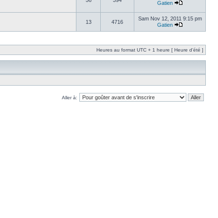
56
394
Gatien
Sam Nov 12, 2011 9:15 pm
13
4716
Gatien
Heures au format UTC + 1 heure [ Heure d’été ]
Aller à: