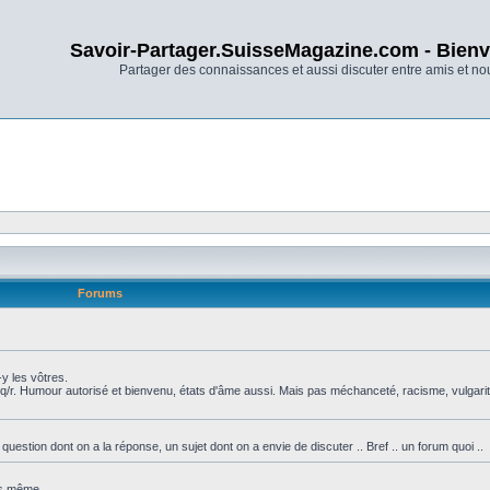
Savoir-Partager.SuisseMagazine.com - Bienv
Partager des connaissances et aussi discuter entre amis et n
Forums
y les vôtres.
q/r. Humour autorisé et bienvenu, états d'âme aussi. Mais pas méchanceté, racisme, vulgarit
tion dont on a la réponse, un sujet dont on a envie de discuter .. Bref .. un forum quoi ..
ous même.