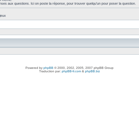
nses aux questions. Ici on poste la réponse, pour trouver quelqu'un pour poser la question.
jeux
Powered by
phpBB
© 2000, 2002, 2005, 2007 phpBB Group
Traduction par:
phpBB-fr.com
&
phpBB.biz