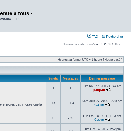
enue à tous -
ouveaux amis
FAQ
Rechercher
Nous sommes le Sam Aoû 08, 2026 9:15 am
Heures au format UTC + 1 heure [ Heure d’été ]
Sujets
Messages
Dernier message
Dim Aoû 27, 2006 11:44 am
1
1
padpad
Sam Juin 27, 2009 12:38 am
73
1004
é et toutes ces choses que la
Gatien
Lun Oct 10, 2011 11:13 pm
41
780
Gatien
Dim Oct 14, 2012 7:52 pm