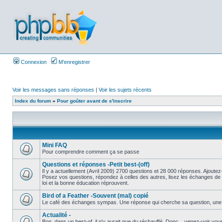
Connexion
M’enregistrer
Voir les messages sans réponses
|
Voir les sujets récents
Index du forum
»
Pour goûter avant de s'inscrire
Mini FAQ
Pour comprendre comment ça se passe
Questions et réponses -Petit best-(off)
Il y a actuellement (Avril 2009) 2700 questions et 28 000 réponses. Ajoutez-
Posez vos questions, répondez à celles des autres, lisez les échanges de 
loi et la bonne éducation réprouvent.
Bird of a Feather -Souvent (mal) copié
Le café des échanges sympas. Une réponse qui cherche sa question, une ques
Actualité -
Bon, dans un best-of, il n'y aurait que du réchauffé. Donc .. venez-voir v