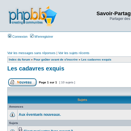
Savoir-Partag
Partager des 
Connexion
M’enregistrer
Voir les messages sans réponses
|
Voir les sujets récents
Index du forum
»
Pour goûter avant de s'inscrire
»
Les cadavres exquis
Les cadavres exquis
Page
1
sur
1
[ 10 sujets ]
Sujets
Annonces
Aux éventuels nouveaux.
Sujets