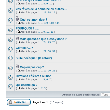
C'est quoi votre livre ouvert ?
[
Aller à la page:
1
...
8
,
9
,
10
]
Vos rêves de la semaine ou autres....
[
Aller à la page:
1
...
17
,
18
,
19
]
Quel est mon titre ?
[
Aller à la page:
1
...
139
,
140
,
141
]
POURQUOI ? ......
[
Aller à la page:
1
...
9
,
10
,
11
]
Mais qu'est-ce que c'est-y donc ?
[
Aller à la page:
1
...
74
,
75
,
76
]
Combien... ?
[
Aller à la page:
1
...
29
,
30
,
31
]
Suite poétique ! (le retour)
Cap ou pas cap ?
[
Aller à la page:
1
...
19
,
20
,
21
]
Citations célèbres ou non
[
Aller à la page:
1
...
5
,
6
,
7
]
Qui chante ça ?
[
Aller à la page:
1
,
2
,
3
]
Afficher les sujets postés depuis:
Page
1
sur
1
[ 10 sujets ]