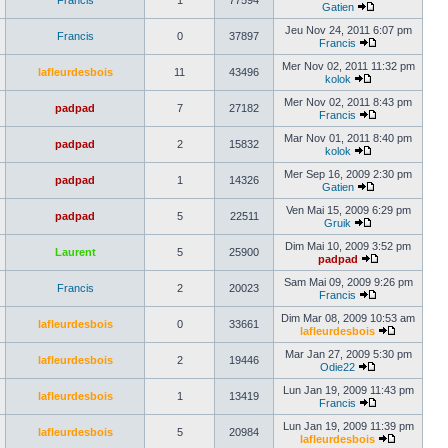
Francis
1
77594
Gatien
Jeu Nov 24, 2011 6:07 pm
Francis
0
37897
Francis
Mer Nov 02, 2011 11:32 pm
lafleurdesbois
11
43496
kolok
Mer Nov 02, 2011 8:43 pm
padpad
7
27182
Francis
Mar Nov 01, 2011 8:40 pm
padpad
2
15832
kolok
Mer Sep 16, 2009 2:30 pm
padpad
1
14326
Gatien
Ven Mai 15, 2009 6:29 pm
padpad
5
22511
Gruik
Dim Mai 10, 2009 3:52 pm
Laurent
5
25900
padpad
Sam Mai 09, 2009 9:26 pm
Francis
2
20023
Francis
Dim Mar 08, 2009 10:53 am
lafleurdesbois
0
33661
lafleurdesbois
Mar Jan 27, 2009 5:30 pm
lafleurdesbois
2
19446
Odie22
Lun Jan 19, 2009 11:43 pm
lafleurdesbois
1
13419
Francis
Lun Jan 19, 2009 11:39 pm
lafleurdesbois
5
20984
lafleurdesbois