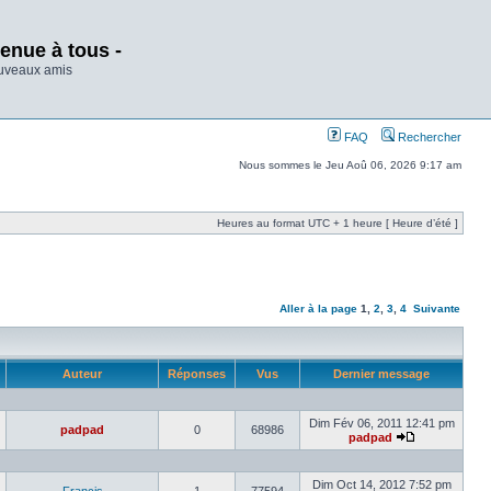
enue à tous -
ouveaux amis
FAQ
Rechercher
Nous sommes le Jeu Aoû 06, 2026 9:17 am
Heures au format UTC + 1 heure [ Heure d’été ]
Aller à la page
1
,
2
,
3
,
4
Suivante
Auteur
Réponses
Vus
Dernier message
Dim Fév 06, 2011 12:41 pm
padpad
0
68986
padpad
Dim Oct 14, 2012 7:52 pm