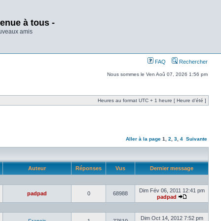
enue à tous -
ouveaux amis
FAQ
Rechercher
Nous sommes le Ven Aoû 07, 2026 1:56 pm
Heures au format UTC + 1 heure [ Heure d’été ]
Aller à la page
1
,
2
,
3
,
4
Suivante
Auteur
Réponses
Vus
Dernier message
Dim Fév 06, 2011 12:41 pm
padpad
0
68988
padpad
Dim Oct 14, 2012 7:52 pm