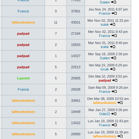
Francis
1
77610
Gatien
Jeu Nov 24, 2011 6:07 pm
Francis
0
37901
Francis
Mer Nov 02, 2011 11:32 pm
lafleurdesbois
11
43501
kolok
Mer Nov 02, 2011 8:43 pm
padpad
7
27184
Francis
Mar Nov 01, 2011 8:40 pm
padpad
2
15833
kolok
Mer Sep 16, 2009 2:30 pm
padpad
1
14327
Gatien
Ven Mai 15, 2009 6:29 pm
padpad
5
22513
Gruik
Dim Mai 10, 2009 3:52 pm
Laurent
5
25905
padpad
Sam Mai 09, 2009 9:26 pm
Francis
2
20028
Francis
Dim Mar 08, 2009 10:53 am
lafleurdesbois
0
33661
lafleurdesbois
Mar Jan 27, 2009 5:30 pm
lafleurdesbois
2
19449
Odie22
Lun Jan 19, 2009 11:43 pm
lafleurdesbois
1
13422
Francis
Lun Jan 19, 2009 11:39 pm
lafleurdesbois
5
20990
lafleurdesbois