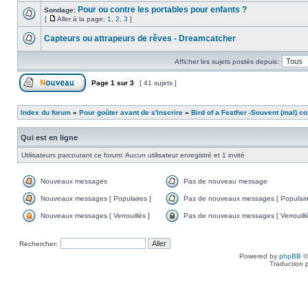
Pour ou contre les portables pour enfants ?
Sondage:
[
Aller à la page:
1
,
2
,
3
]
Capteurs ou attrapeurs de rêves - Dreamcatcher
Afficher les sujets postés depuis:
Page
1
sur
3
[ 41 sujets ]
Index du forum
»
Pour goûter avant de s'inscrire
»
Bird of a Feather -Souvent (mal) co
Qui est en ligne
Utilisateurs parcourant ce forum: Aucun utilisateur enregistré et 1 invité
Nouveaux messages
Pas de nouveau message
Nouveaux messages [ Populaires ]
Pas de nouveaux messages [ Populaire
Nouveaux messages [ Verrouillés ]
Pas de nouveaux messages [ Verrouillé
Rechercher:
Powered by
phpBB
©
Traduction 