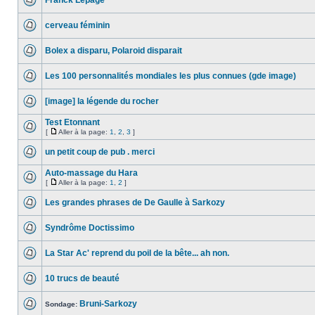
Franck Lepage
cerveau féminin
Bolex a disparu, Polaroid disparait
Les 100 personnalités mondiales les plus connues (gde image)
[image] la légende du rocher
Test Etonnant
[
Aller à la page:
1
,
2
,
3
]
un petit coup de pub . merci
Auto-massage du Hara
[
Aller à la page:
1
,
2
]
Les grandes phrases de De Gaulle à Sarkozy
Syndrôme Doctissimo
La Star Ac' reprend du poil de la bête... ah non.
10 trucs de beauté
Bruni-Sarkozy
Sondage: