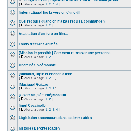
Obligations du propriétaire ds le cadre d'1 location privée
[
Aller à la page:
1
,
2
,
3
,
4
]
[informatique] lire la version d'une dll
Quel recours quand on n'a pas reçu sa commande ?
[
Aller à la page:
1
,
2
]
Adaptation d'un livre en film....
Fonds d'écrans animés
[Mission impossible] Comment retrouver une personne....
[
Aller à la page:
1
,
2
,
3
]
Cheminée bioéthanole
[animaux] lapin et cochon d'inde
[
Aller à la page:
1
,
2
,
3
]
[Musique] Guitare
[
Aller à la page:
1
,
2
,
3
]
[Colombie, sécurité]Medellin
[
Aller à la page:
1
,
2
]
[img] Coccinelle
[
Aller à la page:
1
,
2
,
3
,
4
]
Législation ascenseurs dans les immeubles
histoire / Berchtesgaden