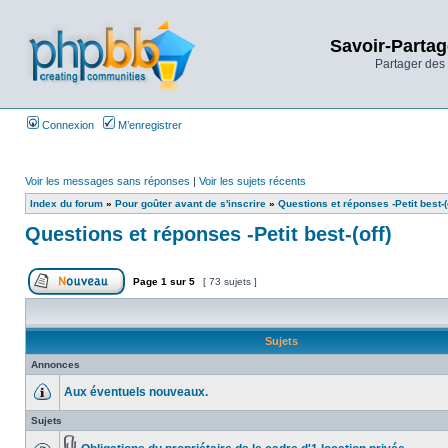
Savoir-Partag
Partager des 
Connexion
M’enregistrer
Voir les messages sans réponses
|
Voir les sujets récents
Index du forum
»
Pour goûter avant de s'inscrire
»
Questions et réponses -Petit best-(o
Questions et réponses -Petit best-(off)
Page
1
sur
5
[ 73 sujets ]
Sujets
Annonces
Aux éventuels nouveaux.
Sujets