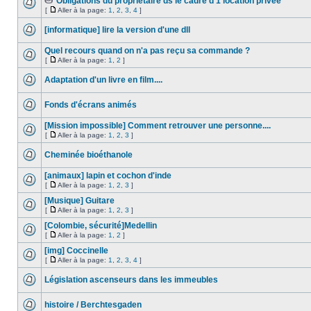
Obligations du propriétaire ds le cadre d'1 location privée
[
Aller à la page:
1
,
2
,
3
,
4
]
[informatique] lire la version d'une dll
Quel recours quand on n'a pas reçu sa commande ?
[
Aller à la page:
1
,
2
]
Adaptation d'un livre en film....
Fonds d'écrans animés
[Mission impossible] Comment retrouver une personne....
[
Aller à la page:
1
,
2
,
3
]
Cheminée bioéthanole
[animaux] lapin et cochon d'inde
[
Aller à la page:
1
,
2
,
3
]
[Musique] Guitare
[
Aller à la page:
1
,
2
,
3
]
[Colombie, sécurité]Medellin
[
Aller à la page:
1
,
2
]
[img] Coccinelle
[
Aller à la page:
1
,
2
,
3
,
4
]
Législation ascenseurs dans les immeubles
histoire / Berchtesgaden