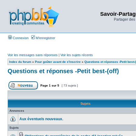
Savoir-Partag
Partager des 
Connexion
M’enregistrer
Voir les messages sans réponses
|
Voir les sujets récents
Index du forum
»
Pour goûter avant de s'inscrire
»
Questions et réponses -Petit best-(o
Questions et réponses -Petit best-(off)
Page
1
sur
5
[ 73 sujets ]
Sujets
Annonces
Aux éventuels nouveaux.
Sujets