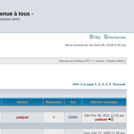
enue à tous -
ouveaux amis
FAQ
Rechercher
Nous sommes le Jeu Aoû 06, 2026 8:36 pm
Heures au format UTC + 1 heure [ Heure d’été ]
Aller à la page
1
,
2
,
3
,
4
,
5
Suivante
Auteur
Réponses
Vus
Dernier message
Dim Fév 06, 2011 12:41 pm
padpad
0
68986
padpad
Sam Juin 27, 2009 12:38 am