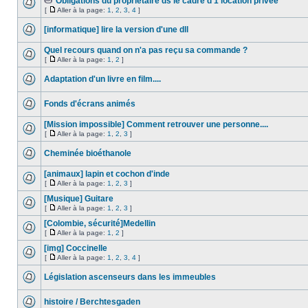
Obligations du propriétaire ds le cadre d'1 location privée
[
Aller à la page:
1
,
2
,
3
,
4
]
[informatique] lire la version d'une dll
Quel recours quand on n'a pas reçu sa commande ?
[
Aller à la page:
1
,
2
]
Adaptation d'un livre en film....
Fonds d'écrans animés
[Mission impossible] Comment retrouver une personne....
[
Aller à la page:
1
,
2
,
3
]
Cheminée bioéthanole
[animaux] lapin et cochon d'inde
[
Aller à la page:
1
,
2
,
3
]
[Musique] Guitare
[
Aller à la page:
1
,
2
,
3
]
[Colombie, sécurité]Medellin
[
Aller à la page:
1
,
2
]
[img] Coccinelle
[
Aller à la page:
1
,
2
,
3
,
4
]
Législation ascenseurs dans les immeubles
histoire / Berchtesgaden