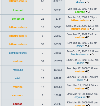
lafleurdesbois
57
369812
Gatien
Ven Mai 15, 2009 4:59 pm
Laurent
5
38135
Laurent
Jeu Avr 16, 2009 9:05 pm
zonethug
21
71734
lafleurdesbois
Sam Jan 31, 2009 12:15 am
lafleurdesbois
10
36586
lafleurdesbois
Ven Jan 23, 2009 7:42 pm
lafleurdesbois
3
20650
vadrine
Dim Jan 11, 2009 7:50 pm
lafleurdesbois
33
98322
Odie22
Sam Oct 25, 2008 12:11 am
BambouKouros
0
38651
BambouKouros
Sam Oct 18, 2008 11:55 am
vadrine
32
102575
Francis
Mer Sep 17, 2008 7:31 am
melidune
40
111013
vadrine
Ven Aoû 22, 2008 10:16 pm
ztielk
25
82939
ztielk
Sam Mar 22, 2008 9:56 am
vadrine
47
110968
vadrine
Jeu Mar 20, 2008 8:54 pm
varounor
1
16039
ergo sum
Dim Mar 16, 2008 5:07 pm
padpad
7
25946
glutglut