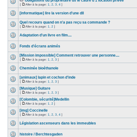
Obligations du propriétaire ds le cadre d'1 location privée
[
Aller à la page:
1
,
2
,
3
,
4
]
[informatique] lire la version d'une dll
Quel recours quand on n'a pas reçu sa commande ?
[
Aller à la page:
1
,
2
]
Adaptation d'un livre en film....
Fonds d'écrans animés
[Mission impossible] Comment retrouver une personne....
[
Aller à la page:
1
,
2
,
3
]
Cheminée bioéthanole
[animaux] lapin et cochon d'inde
[
Aller à la page:
1
,
2
,
3
]
[Musique] Guitare
[
Aller à la page:
1
,
2
,
3
]
[Colombie, sécurité]Medellin
[
Aller à la page:
1
,
2
]
[img] Coccinelle
[
Aller à la page:
1
,
2
,
3
,
4
]
Législation ascenseurs dans les immeubles
histoire / Berchtesgaden