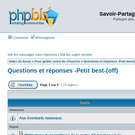
Savoir-Partag
Partager des 
Connexion
M’enregistrer
Voir les messages sans réponses
|
Voir les sujets récents
Index du forum
»
Pour goûter avant de s'inscrire
»
Questions et réponses -Petit best-(o
Questions et réponses -Petit best-(off)
Page
1
sur
5
[ 73 sujets ]
Sujets
Annonces
Aux éventuels nouveaux.
Sujets