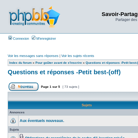
Savoir-Partag
Partager des 
Connexion
M’enregistrer
Voir les messages sans réponses
|
Voir les sujets récents
Index du forum
»
Pour goûter avant de s'inscrire
»
Questions et réponses -Petit best-(o
Questions et réponses -Petit best-(off)
Page
1
sur
5
[ 73 sujets ]
Sujets
Annonces
Aux éventuels nouveaux.
Sujets