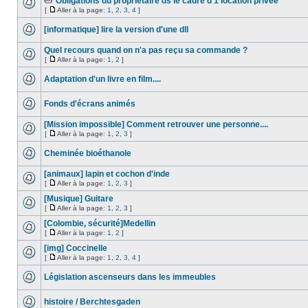
Obligations du propriétaire ds le cadre d'1 location privée
[
Aller à la page:
1
,
2
,
3
,
4
]
[informatique] lire la version d'une dll
Quel recours quand on n'a pas reçu sa commande ?
[
Aller à la page:
1
,
2
]
Adaptation d'un livre en film....
Fonds d'écrans animés
[Mission impossible] Comment retrouver une personne....
[
Aller à la page:
1
,
2
,
3
]
Cheminée bioéthanole
[animaux] lapin et cochon d'inde
[
Aller à la page:
1
,
2
,
3
]
[Musique] Guitare
[
Aller à la page:
1
,
2
,
3
]
[Colombie, sécurité]Medellin
[
Aller à la page:
1
,
2
]
[img] Coccinelle
[
Aller à la page:
1
,
2
,
3
,
4
]
Législation ascenseurs dans les immeubles
histoire / Berchtesgaden