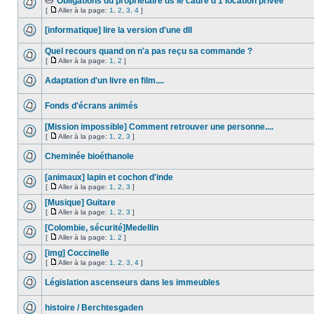
Obligations du propriétaire ds le cadre d'1 location privée
[
Aller à la page:
1
,
2
,
3
,
4
]
[informatique] lire la version d'une dll
Quel recours quand on n'a pas reçu sa commande ?
[
Aller à la page:
1
,
2
]
Adaptation d'un livre en film....
Fonds d'écrans animés
[Mission impossible] Comment retrouver une personne....
[
Aller à la page:
1
,
2
,
3
]
Cheminée bioéthanole
[animaux] lapin et cochon d'inde
[
Aller à la page:
1
,
2
,
3
]
[Musique] Guitare
[
Aller à la page:
1
,
2
,
3
]
[Colombie, sécurité]Medellin
[
Aller à la page:
1
,
2
]
[img] Coccinelle
[
Aller à la page:
1
,
2
,
3
,
4
]
Législation ascenseurs dans les immeubles
histoire / Berchtesgaden