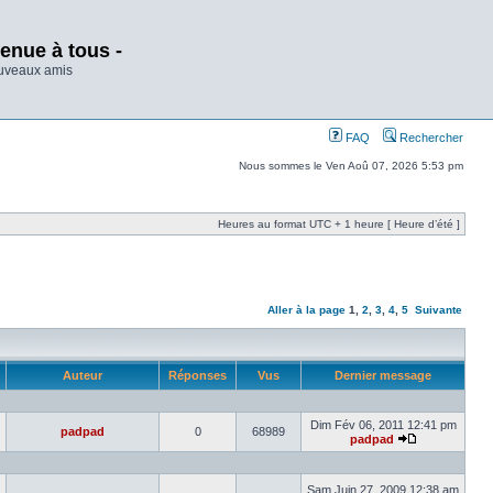
enue à tous -
ouveaux amis
FAQ
Rechercher
Nous sommes le Ven Aoû 07, 2026 5:53 pm
Heures au format UTC + 1 heure [ Heure d’été ]
Aller à la page
1
,
2
,
3
,
4
,
5
Suivante
Auteur
Réponses
Vus
Dernier message
Dim Fév 06, 2011 12:41 pm
padpad
0
68989
padpad
Sam Juin 27, 2009 12:38 am