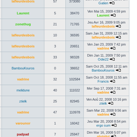
lafleurdesbois
57
373080
Gatien
Ven Mai 15, 2009 4:59 pm
Laurent
5
38470
Laurent
Jeu Avr 16, 2009 9:05 pm
zonethug
21
71765
lafleurdesbois
Sam Jan 31, 2009 12:15 am
lafleurdesbois
10
36595
lafleurdesbois
Ven Jan 23, 2009 7:42 pm
lafleurdesbois
3
20651
vadrine
Dim Jan 11, 2009 7:50 pm
lafleurdesbois
33
98328
Odie22
Sam Oct 25, 2008 12:11 am
BambouKouros
0
38652
BambouKouros
Sam Oct 18, 2008 11:55 am
vadrine
32
102584
Francis
Mer Sep 17, 2008 7:31 am
melidune
40
111022
vadrine
Ven Aoû 22, 2008 10:16 pm
ztielk
25
82945
ztielk
Sam Mar 22, 2008 9:56 am
vadrine
47
110978
vadrine
Jeu Mar 20, 2008 8:54 pm
varounor
1
16042
ergo sum
Dim Mar 16, 2008 5:07 pm
padpad
7
25947
glutglut