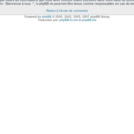
 que toutes les informations que vous avez entrées soient stockées dans notre base de donné
m - Bienvenue à tous -”, ni phpBB ne pourront être tenus comme responsables en cas de ten
Retour à l’écran de connexion
Powered by
phpBB
© 2000, 2002, 2005, 2007 phpBB Group
Traduction par:
phpBB-fr.com
&
phpBB.biz