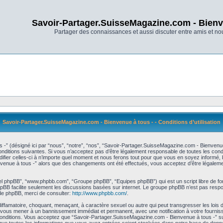
Savoir-Partager.SuisseMagazine.com - Bienv
Partager des connaissances et aussi discuter entre amis et n
Savoir-Partager.SuisseMagazine.com - Bienvenue à tous - - Conditions d’utilisation
-” (désigné ici par “nous”, “notre”, “nos”, “Savoir-Partager.SuisseMagazine.com - Bienvenu
itions suivantes. Si vous n’acceptez pas d’être légalement responsable de toutes les condit
r celles-ci à n’importe quel moment et nous ferons tout pour que vous en soyez informé, bie
nvenue à tous -” alors que des changements ont été effectués, vous acceptez d’être légaleme
iciel phpBB”, “www.phpbb.com”, “Groupe phpBB”, “Equipes phpBB”) qui est un script libre de fo
 phpBB facilite seulement les discussions basées sur internet. Le groupe phpBB n’est pas r
de phpBB, merci de consulter:
http://www.phpbb.com/
.
diffamatoire, choquant, menaçant, à caractère sexuel ou autre qui peut transgresser les loi
ut vous mener à un bannissement immédiat et permanent, avec une notification à votre fournis
nditions. Vous acceptez que “Savoir-Partager.SuisseMagazine.com - Bienvenue à tous -” supp