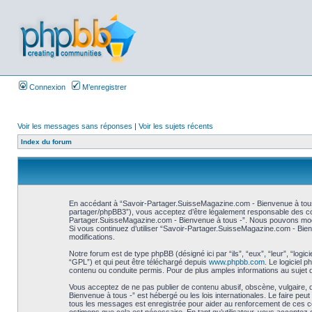
Connexion
M’enregistrer
Voir les messages sans réponses
|
Voir les sujets récents
Index du forum
En accédant à “Savoir-Partager.SuisseMagazine.com - Bienvenue à tous 
partager/phpBB3”), vous acceptez d’être légalement responsable des cond
Partager.SuisseMagazine.com - Bienvenue à tous -”. Nous pouvons modifie
Si vous continuez d’utiliser “Savoir-Partager.SuisseMagazine.com - Bie
modifications.
Notre forum est de type phpBB (désigné ici par “ils”, “eux”, “leur”, “log
“GPL”) et qui peut être téléchargé depuis
www.phpbb.com
. Le logiciel
contenu ou conduite permis. Pour de plus amples informations au sujet 
Vous acceptez de ne pas publier de contenu abusif, obscène, vulgaire, 
Bienvenue à tous -” est hébergé ou les lois internationales. Le faire pe
tous les messages est enregistrée pour aider au renforcement de ces co