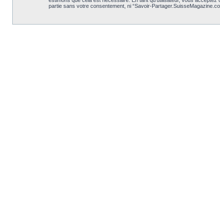
estimons que cela est nécessaire. En tant qu’utilisateur, vous acceptez
partie sans votre consentement, ni “Savoir-Partager.SuisseMagazine.co