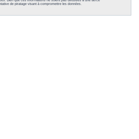
es. Bien que ces informations ne soient pas diffusées à une tierce
tative de piratage visant à compromettre les données.