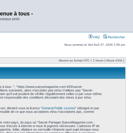
enue à tous -
ouveaux amis
FAQ
Rechercher
Nous sommes le Ven Aoû 07, 2026 2:56 pm
Heures au format UTC + 1 heure [ Heure d’été ]
e à tous -”, “https://www.suissemagazine.com:443/savoir-
ions suivantes, alors n’accédez pas et/ou n’utilisez pas “Savoir-
n qu’il soit prudent de vérifier régulièrement celles-ci par vous-même.
nt responsable des conditions découlant des mises à jour et/ou
rum, déclaré sous la licence “
General Public License
” (désigné ici par
esponsable de ce que nous acceptons et/ou n’acceptons pas, comme
s de votre pays, du pays où “Savoir-Partager.SuisseMagazine.com -
seur d’accès à internet si nous le jugeons nécessaire. L’adresse IP de
rime, édite, déplace ou verrouille n’importe quel sujet lorsque nous