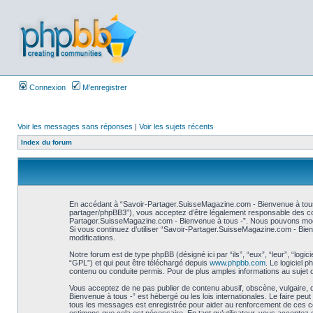
Connexion
M’enregistrer
Voir les messages sans réponses
|
Voir les sujets récents
Index du forum
En accédant à “Savoir-Partager.SuisseMagazine.com - Bienvenue à tous 
partager/phpBB3”), vous acceptez d’être légalement responsable des cond
Partager.SuisseMagazine.com - Bienvenue à tous -”. Nous pouvons modifie
Si vous continuez d’utiliser “Savoir-Partager.SuisseMagazine.com - Bie
modifications.
Notre forum est de type phpBB (désigné ici par “ils”, “eux”, “leur”, “log
“GPL”) et qui peut être téléchargé depuis
www.phpbb.com
. Le logiciel
contenu ou conduite permis. Pour de plus amples informations au sujet 
Vous acceptez de ne pas publier de contenu abusif, obscène, vulgaire, 
Bienvenue à tous -” est hébergé ou les lois internationales. Le faire pe
tous les messages est enregistrée pour aider au renforcement de ces co