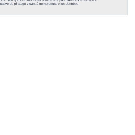
es. Bien que ces informations ne soient pas diffusées à une tierce
tative de piratage visant à compromettre les données.