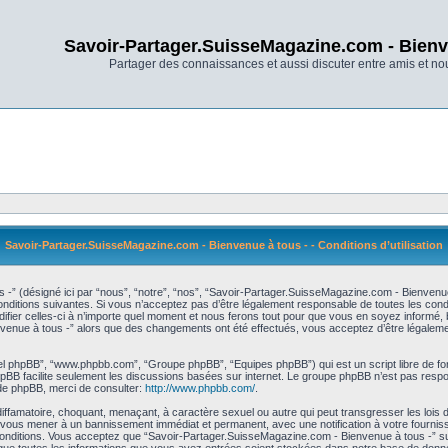
Savoir-Partager.SuisseMagazine.com - Bienv
Partager des connaissances et aussi discuter entre amis et n
Savoir-Partager.SuisseMagazine.com - Bienvenue à tous - - Conditions d’utilisation
-” (désigné ici par “nous”, “notre”, “nos”, “Savoir-Partager.SuisseMagazine.com - Bienvenu
itions suivantes. Si vous n’acceptez pas d’être légalement responsable de toutes les condit
r celles-ci à n’importe quel moment et nous ferons tout pour que vous en soyez informé, bie
nvenue à tous -” alors que des changements ont été effectués, vous acceptez d’être légaleme
iciel phpBB”, “www.phpbb.com”, “Groupe phpBB”, “Equipes phpBB”) qui est un script libre de fo
 phpBB facilite seulement les discussions basées sur internet. Le groupe phpBB n’est pas r
de phpBB, merci de consulter:
http://www.phpbb.com/
.
diffamatoire, choquant, menaçant, à caractère sexuel ou autre qui peut transgresser les loi
ut vous mener à un bannissement immédiat et permanent, avec une notification à votre fournis
nditions. Vous acceptez que “Savoir-Partager.SuisseMagazine.com - Bienvenue à tous -” supp