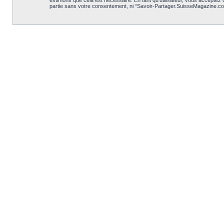
estimons que cela est nécessaire. En tant qu’utilisateur, vous acceptez
partie sans votre consentement, ni “Savoir-Partager.SuisseMagazine.co