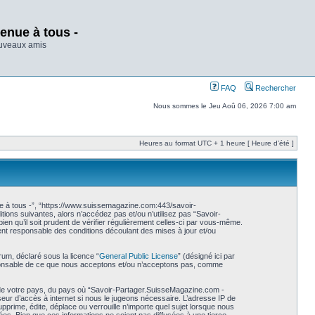
enue à tous -
ouveaux amis
FAQ
Rechercher
Nous sommes le Jeu Aoû 06, 2026 7:00 am
Heures au format UTC + 1 heure [ Heure d’été ]
e à tous -”, “https://www.suissemagazine.com:443/savoir-
ions suivantes, alors n’accédez pas et/ou n’utilisez pas “Savoir-
n qu’il soit prudent de vérifier régulièrement celles-ci par vous-même.
nt responsable des conditions découlant des mises à jour et/ou
rum, déclaré sous la licence “
General Public License
” (désigné ici par
esponsable de ce que nous acceptons et/ou n’acceptons pas, comme
s de votre pays, du pays où “Savoir-Partager.SuisseMagazine.com -
seur d’accès à internet si nous le jugeons nécessaire. L’adresse IP de
rime, édite, déplace ou verrouille n’importe quel sujet lorsque nous