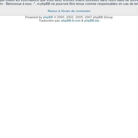
 que toutes les informations que vous avez entrées soient stockées dans notre base de donné
m - Bienvenue à tous -”, ni phpBB ne pourront être tenus comme responsables en cas de ten
Retour à l’écran de connexion
Powered by
phpBB
© 2000, 2002, 2005, 2007 phpBB Group
Traduction par:
phpBB-fr.com
&
phpBB.biz