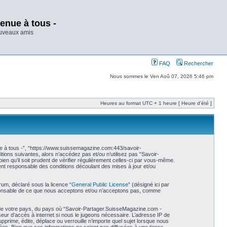
enue à tous -
ouveaux amis
FAQ
Rechercher
Nous sommes le Ven Aoû 07, 2026 5:46 pm
Heures au format UTC + 1 heure [ Heure d’été ]
e à tous -”, “https://www.suissemagazine.com:443/savoir-
ions suivantes, alors n’accédez pas et/ou n’utilisez pas “Savoir-
n qu’il soit prudent de vérifier régulièrement celles-ci par vous-même.
nt responsable des conditions découlant des mises à jour et/ou
rum, déclaré sous la licence “
General Public License
” (désigné ici par
esponsable de ce que nous acceptons et/ou n’acceptons pas, comme
s de votre pays, du pays où “Savoir-Partager.SuisseMagazine.com -
seur d’accès à internet si nous le jugeons nécessaire. L’adresse IP de
rime, édite, déplace ou verrouille n’importe quel sujet lorsque nous