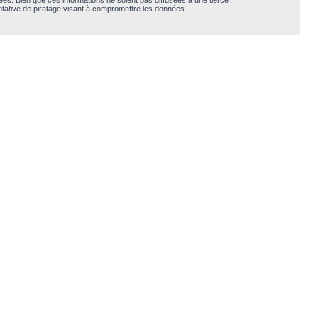
es. Bien que ces informations ne soient pas diffusées à une tierce
tative de piratage visant à compromettre les données.