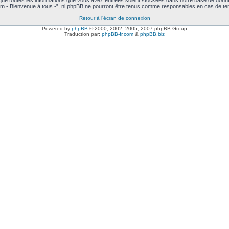
 que toutes les informations que vous avez entrées soient stockées dans notre base de donné
m - Bienvenue à tous -”, ni phpBB ne pourront être tenus comme responsables en cas de ten
Retour à l’écran de connexion
Powered by
phpBB
© 2000, 2002, 2005, 2007 phpBB Group
Traduction par:
phpBB-fr.com
&
phpBB.biz