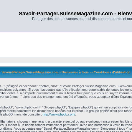
Savoir-Partager.SuisseMagazine.com - Bienv
Partager des connaissances et aussi discuter entre amis et n
Savoir-Partager.SuisseMagazine.com - Bienvenue à tous - - Conditions d’utilisation
-” (désigné ici par “nous”, “notre”, “nos”, “Savoir-Partager.SuisseMagazine.com - Bienvenu
itions suivantes. Si vous n’acceptez pas d’être légalement responsable de toutes les condit
r celles-ci à n’importe quel moment et nous ferons tout pour que vous en soyez informé, bie
nvenue à tous -” alors que des changements ont été effectués, vous acceptez d’être légaleme
iciel phpBB”, “www.phpbb.com”, “Groupe phpBB”, “Equipes phpBB”) qui est un script libre de fo
 phpBB facilite seulement les discussions basées sur internet. Le groupe phpBB n’est pas r
de phpBB, merci de consulter:
http://www.phpbb.com/
.
diffamatoire, choquant, menaçant, à caractère sexuel ou autre qui peut transgresser les loi
ut vous mener à un bannissement immédiat et permanent, avec une notification à votre fournis
nditions. Vous acceptez que “Savoir-Partager.SuisseMagazine.com - Bienvenue à tous -” supp