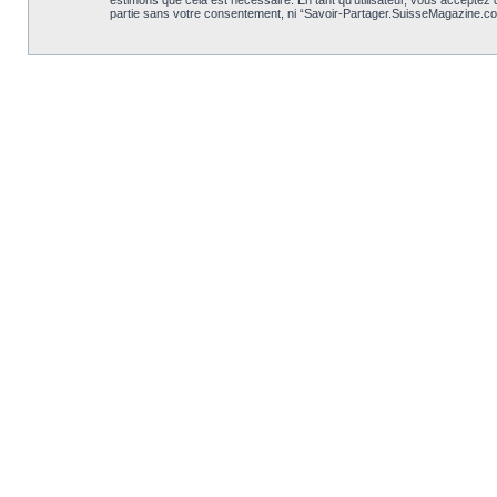
estimons que cela est nécessaire. En tant qu’utilisateur, vous acceptez
partie sans votre consentement, ni “Savoir-Partager.SuisseMagazine.co