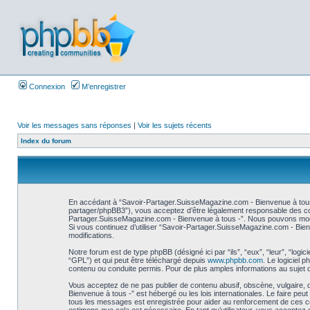
Connexion
M’enregistrer
Voir les messages sans réponses
|
Voir les sujets récents
Index du forum
En accédant à “Savoir-Partager.SuisseMagazine.com - Bienvenue à tous 
partager/phpBB3”), vous acceptez d’être légalement responsable des cond
Partager.SuisseMagazine.com - Bienvenue à tous -”. Nous pouvons modifie
Si vous continuez d’utiliser “Savoir-Partager.SuisseMagazine.com - Bie
modifications.
Notre forum est de type phpBB (désigné ici par “ils”, “eux”, “leur”, “log
“GPL”) et qui peut être téléchargé depuis
www.phpbb.com
. Le logiciel
contenu ou conduite permis. Pour de plus amples informations au sujet 
Vous acceptez de ne pas publier de contenu abusif, obscène, vulgaire, 
Bienvenue à tous -” est hébergé ou les lois internationales. Le faire pe
tous les messages est enregistrée pour aider au renforcement de ces co