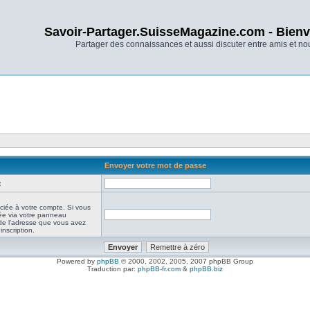
Savoir-Partager.SuisseMagazine.com - Bienv
Partager des connaissances et aussi discuter entre amis et n
Envoyer votre mot de passe
:
ciée à votre compte. Si vous
iée via votre panneau
it de l’adresse que vous avez
inscription.
Powered by
phpBB
© 2000, 2002, 2005, 2007 phpBB Group
Traduction par:
phpBB-fr.com
&
phpBB.biz