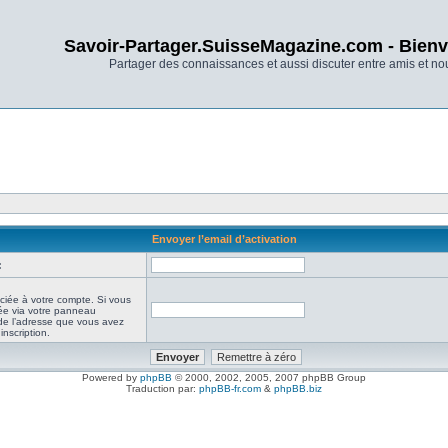
Savoir-Partager.SuisseMagazine.com - Bienv
Partager des connaissances et aussi discuter entre amis et n
Envoyer l’email d’activation
:
ciée à votre compte. Si vous
iée via votre panneau
it de l’adresse que vous avez
inscription.
Powered by
phpBB
© 2000, 2002, 2005, 2007 phpBB Group
Traduction par:
phpBB-fr.com
&
phpBB.biz