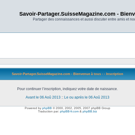
Savoir-Partager.SuisseMagazine.com - Bienv
Partager des connaissances et aussi discuter entre amis et n
Savoir-Partager.SuisseMagazine.com - Bienvenue à tous - - Inscription
Pour continuer l’inscription, indiquez votre date de naissance.
Avant le 06 Aoû 2013
::
Le ou après le 06 Aoû 2013
Powered by
phpBB
© 2000, 2002, 2005, 2007 phpBB Group
Traduction par:
phpBB-fr.com
&
phpBB.biz