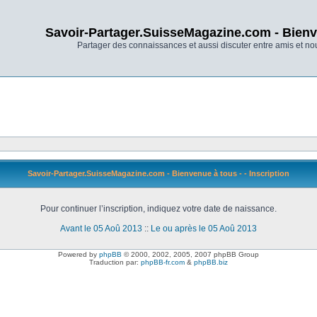
Savoir-Partager.SuisseMagazine.com - Bienv
Partager des connaissances et aussi discuter entre amis et n
Savoir-Partager.SuisseMagazine.com - Bienvenue à tous - - Inscription
Pour continuer l’inscription, indiquez votre date de naissance.
Avant le 05 Aoû 2013
::
Le ou après le 05 Aoû 2013
Powered by
phpBB
© 2000, 2002, 2005, 2007 phpBB Group
Traduction par:
phpBB-fr.com
&
phpBB.biz