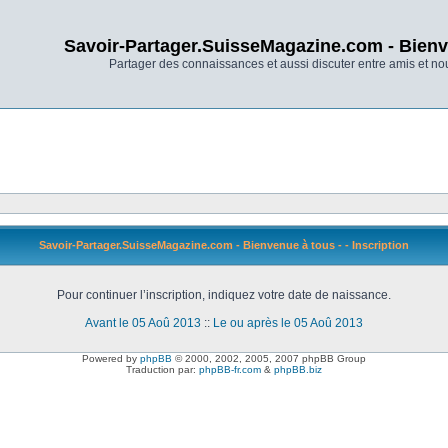
Savoir-Partager.SuisseMagazine.com - Bienv
Partager des connaissances et aussi discuter entre amis et n
Savoir-Partager.SuisseMagazine.com - Bienvenue à tous - - Inscription
Pour continuer l’inscription, indiquez votre date de naissance.
Avant le 05 Aoû 2013
::
Le ou après le 05 Aoû 2013
Powered by
phpBB
© 2000, 2002, 2005, 2007 phpBB Group
Traduction par:
phpBB-fr.com
&
phpBB.biz