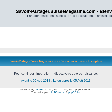
Savoir-Partager.SuisseMagazine.com - Bienv
Partager des connaissances et aussi discuter entre amis et n
Savoir-Partager.SuisseMagazine.com - Bienvenue à tous - - Inscription
Pour continuer l’inscription, indiquez votre date de naissance.
Avant le 05 Aoû 2013
::
Le ou après le 05 Aoû 2013
Powered by
phpBB
© 2000, 2002, 2005, 2007 phpBB Group
Traduction par:
phpBB-fr.com
&
phpBB.biz