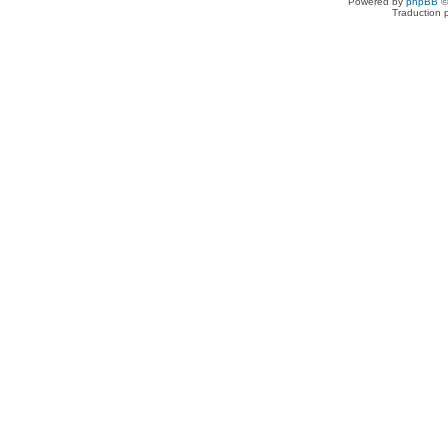
Powered by
phpBB
©
Traduction 