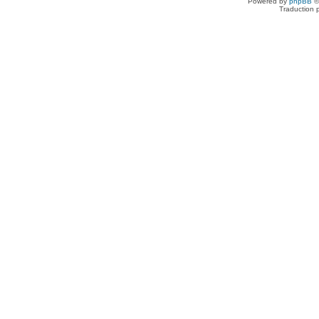
Powered by
phpBB
©
Traduction 