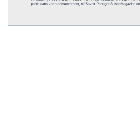
estimons que cela est nécessaire. En tant qu’utilisateur, vous acceptez
partie sans votre consentement, ni “Savoir-Partager.SuisseMagazine.co