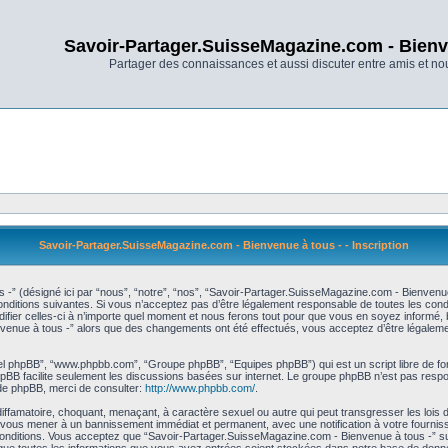
Savoir-Partager.SuisseMagazine.com - Bienv
Partager des connaissances et aussi discuter entre amis et n
Savoir-Partager.SuisseMagazine.com - Bienvenue à tous - - Inscription
-” (désigné ici par “nous”, “notre”, “nos”, “Savoir-Partager.SuisseMagazine.com - Bienvenu
itions suivantes. Si vous n’acceptez pas d’être légalement responsable de toutes les condit
r celles-ci à n’importe quel moment et nous ferons tout pour que vous en soyez informé, bie
nvenue à tous -” alors que des changements ont été effectués, vous acceptez d’être légaleme
iciel phpBB”, “www.phpbb.com”, “Groupe phpBB”, “Equipes phpBB”) qui est un script libre de fo
 phpBB facilite seulement les discussions basées sur internet. Le groupe phpBB n’est pas r
de phpBB, merci de consulter:
http://www.phpbb.com/
.
diffamatoire, choquant, menaçant, à caractère sexuel ou autre qui peut transgresser les loi
ut vous mener à un bannissement immédiat et permanent, avec une notification à votre fournis
nditions. Vous acceptez que “Savoir-Partager.SuisseMagazine.com - Bienvenue à tous -” supp