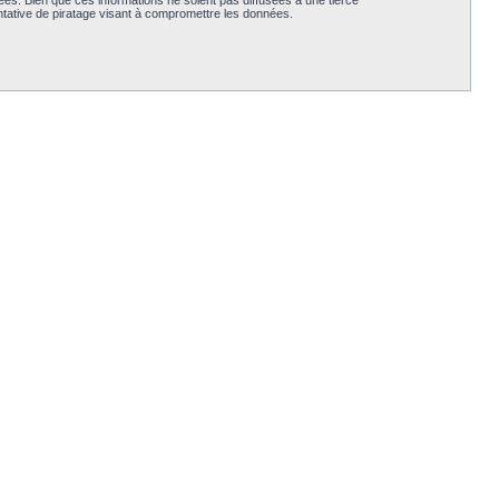
es. Bien que ces informations ne soient pas diffusées à une tierce
tative de piratage visant à compromettre les données.