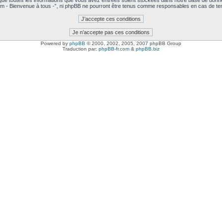
 que toutes les informations que vous avez entrées soient stockées dans notre base de donné
m - Bienvenue à tous -”, ni phpBB ne pourront être tenus comme responsables en cas de ten
Powered by
phpBB
© 2000, 2002, 2005, 2007 phpBB Group
Traduction par:
phpBB-fr.com
&
phpBB.biz