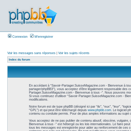
Connexion
M’enregistrer
Voir les messages sans réponses
|
Voir les sujets récents
Index du forum
En accédant à “Savoir-Partager.SuisseMagazine.com - Bienvenue à tous 
partager/phpBB3”), vous acceptez d’être légalement responsable des cond
Partager.SuisseMagazine.com - Bienvenue à tous -”. Nous pouvons modifie
Si vous continuez d’utiliser “Savoir-Partager.SuisseMagazine.com - Bie
modifications.
Notre forum est de type phpBB (désigné ici par “ils”, “eux”, “leur”, “log
“GPL”) et qui peut être téléchargé depuis
www.phpbb.com
. Le logiciel
contenu ou conduite permis. Pour de plus amples informations au sujet 
Vous acceptez de ne pas publier de contenu abusif, obscène, vulgaire, 
Bienvenue à tous -” est hébergé ou les lois internationales. Le faire pe
tous les messages est enregistrée pour aider au renforcement de ces co