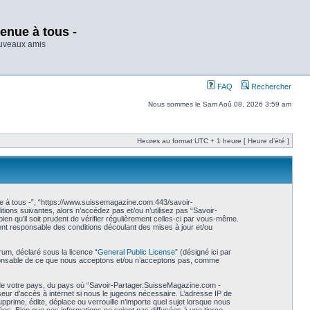
enue à tous -
ouveaux amis
FAQ
Rechercher
Nous sommes le Sam Aoû 08, 2026 3:59 am
Heures au format UTC + 1 heure [ Heure d’été ]
e à tous -”, “https://www.suissemagazine.com:443/savoir-
ions suivantes, alors n’accédez pas et/ou n’utilisez pas “Savoir-
n qu’il soit prudent de vérifier régulièrement celles-ci par vous-même.
nt responsable des conditions découlant des mises à jour et/ou
rum, déclaré sous la licence “
General Public License
” (désigné ici par
esponsable de ce que nous acceptons et/ou n’acceptons pas, comme
s de votre pays, du pays où “Savoir-Partager.SuisseMagazine.com -
seur d’accès à internet si nous le jugeons nécessaire. L’adresse IP de
rime, édite, déplace ou verrouille n’importe quel sujet lorsque nous