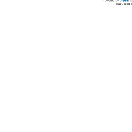
Powered by
phpBB
©
Traduction 