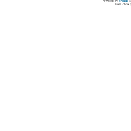
Powered by
phpBB
©
Traduction 