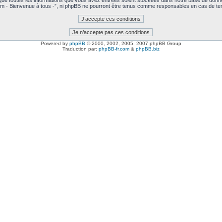
 que toutes les informations que vous avez entrées soient stockées dans notre base de donné
m - Bienvenue à tous -”, ni phpBB ne pourront être tenus comme responsables en cas de ten
Powered by
phpBB
© 2000, 2002, 2005, 2007 phpBB Group
Traduction par:
phpBB-fr.com
&
phpBB.biz