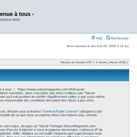
enue à tous -
ouveaux amis
FAQ
Rechercher
Nous sommes le Jeu Aoû 06, 2026 5:16 am
Heures au format UTC + 1 heure [ Heure d’été ]
e à tous -”, “https://www.suissemagazine.com:443/savoir-
ions suivantes, alors n’accédez pas et/ou n’utilisez pas “Savoir-
n qu’il soit prudent de vérifier régulièrement celles-ci par vous-même.
nt responsable des conditions découlant des mises à jour et/ou
rum, déclaré sous la licence “
General Public License
” (désigné ici par
esponsable de ce que nous acceptons et/ou n’acceptons pas, comme
s de votre pays, du pays où “Savoir-Partager.SuisseMagazine.com -
seur d’accès à internet si nous le jugeons nécessaire. L’adresse IP de
rime, édite, déplace ou verrouille n’importe quel sujet lorsque nous