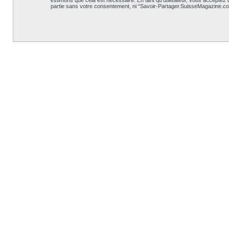
estimons que cela est nécessaire. En tant qu’utilisateur, vous acceptez
partie sans votre consentement, ni “Savoir-Partager.SuisseMagazine.co