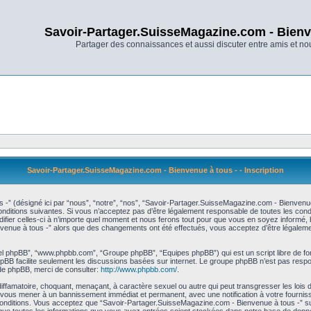
Savoir-Partager.SuisseMagazine.com - Bienv
Partager des connaissances et aussi discuter entre amis et n
Savoir-Partager.SuisseMagazine.com - Bienvenue à tous - - Inscription
-” (désigné ici par “nous”, “notre”, “nos”, “Savoir-Partager.SuisseMagazine.com - Bienvenu
itions suivantes. Si vous n’acceptez pas d’être légalement responsable de toutes les condit
r celles-ci à n’importe quel moment et nous ferons tout pour que vous en soyez informé, bie
nvenue à tous -” alors que des changements ont été effectués, vous acceptez d’être légaleme
iciel phpBB”, “www.phpbb.com”, “Groupe phpBB”, “Equipes phpBB”) qui est un script libre de fo
 phpBB facilite seulement les discussions basées sur internet. Le groupe phpBB n’est pas r
de phpBB, merci de consulter:
http://www.phpbb.com/
.
diffamatoire, choquant, menaçant, à caractère sexuel ou autre qui peut transgresser les loi
ut vous mener à un bannissement immédiat et permanent, avec une notification à votre fournis
nditions. Vous acceptez que “Savoir-Partager.SuisseMagazine.com - Bienvenue à tous -” supp