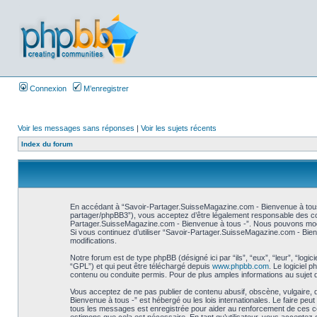
Connexion
M’enregistrer
Voir les messages sans réponses
|
Voir les sujets récents
Index du forum
En accédant à “Savoir-Partager.SuisseMagazine.com - Bienvenue à tous 
partager/phpBB3”), vous acceptez d’être légalement responsable des cond
Partager.SuisseMagazine.com - Bienvenue à tous -”. Nous pouvons modifie
Si vous continuez d’utiliser “Savoir-Partager.SuisseMagazine.com - Bie
modifications.
Notre forum est de type phpBB (désigné ici par “ils”, “eux”, “leur”, “log
“GPL”) et qui peut être téléchargé depuis
www.phpbb.com
. Le logiciel
contenu ou conduite permis. Pour de plus amples informations au sujet 
Vous acceptez de ne pas publier de contenu abusif, obscène, vulgaire, 
Bienvenue à tous -” est hébergé ou les lois internationales. Le faire pe
tous les messages est enregistrée pour aider au renforcement de ces co