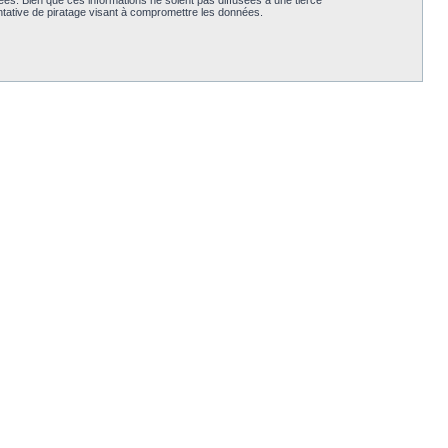
es. Bien que ces informations ne soient pas diffusées à une tierce
tative de piratage visant à compromettre les données.