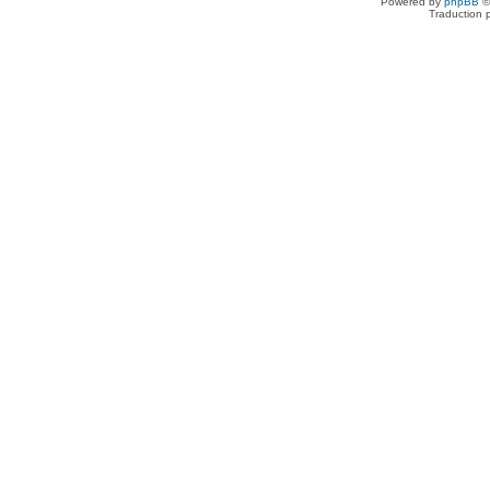
Powered by
phpBB
©
Traduction 