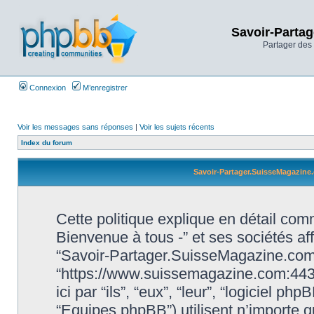
Savoir-Partag
Partager des 
Connexion
M’enregistrer
Voir les messages sans réponses
|
Voir les sujets récents
Index du forum
Savoir-Partager.SuisseMagazine.c
Cette politique explique en détail c
Bienvenue à tous -” et ses sociétés affi
“Savoir-Partager.SuisseMagazine.com 
“https://www.suissemagazine.com:443
ici par “ils”, “eux”, “leur”, “logiciel
“Equipes phpBB”) utilisent n’importe q