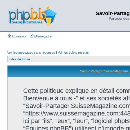
Savoir-Partag
Partager des 
Connexion
M’enregistrer
Voir les messages sans réponses
|
Voir les sujets récents
Index du forum
Savoir-Partager.SuisseMagazine.c
Cette politique explique en détail c
Bienvenue à tous -” et ses sociétés affi
“Savoir-Partager.SuisseMagazine.com 
“https://www.suissemagazine.com:443
ici par “ils”, “eux”, “leur”, “logiciel
“Equipes phpBB”) utilisent n’importe q