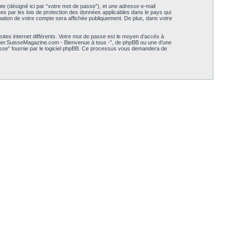
pte (désigné ici par “votre mot de passe”), et une adresse e-mail
es par les lois de protection des données applicables dans le pays qui
ormation de votre compte sera affichée publiquement. De plus, dans votre
ites internet différents. Votre mot de passe est le moyen d’accès à
ger.SuisseMagazine.com - Bienvenue à tous -”, de phpBB ou une d’une
passe” fournie par le logiciel phpBB. Ce processus vous demandera de