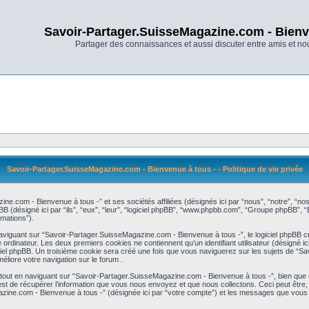
Savoir-Partager.SuisseMagazine.com - Bienv
Partager des connaissances et aussi discuter entre amis et n
Savoir-Partager.SuisseMagazine.com - Bienvenue à tous - - Politique de vie privée
ine.com - Bienvenue à tous -” et ses sociétés affiliées (désignés ici par “nous”, “notre”, “n
désigné ici par “ils”, “eux”, “leur”, “logiciel phpBB”, “www.phpbb.com”, “Groupe phpBB”, “Eq
rmations”).
iguant sur “Savoir-Partager.SuisseMagazine.com - Bienvenue à tous -”, le logiciel phpBB cré
rdinateur. Les deux premiers cookies ne contiennent qu’un identifiant utilisateur (désigné ici par
ciel phpBB. Un troisième cookie sera créé une fois que vous naviguerez sur les sujets de “Sa
éliore votre navigation sur le forum .
out en naviguant sur “Savoir-Partager.SuisseMagazine.com - Bienvenue à tous -”, bien que c
de récupérer l’information que vous nous envoyez et que nous collectons. Ceci peut être, et n’
gazine.com - Bienvenue à tous -” (désignée ici par “votre compte”) et les messages que vous e