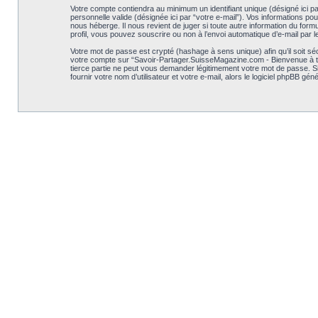
Votre compte contiendra au minimum un identifiant unique (désigné ici pa
personnelle valide (désignée ici par “votre e-mail”). Vos informations 
nous héberge. Il nous revient de juger si toute autre information du form
profil, vous pouvez souscrire ou non à l’envoi automatique d’e-mail par le
Votre mot de passe est crypté (hashage à sens unique) afin qu’il soit s
votre compte sur “Savoir-Partager.SuisseMagazine.com - Bienvenue à t
tierce partie ne peut vous demander légitimement votre mot de passe. S
fournir votre nom d’utilisateur et votre e-mail, alors le logiciel phpBB