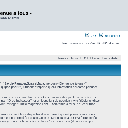
enue à tous -
ouveaux amis
FAQ
Rechercher
Nous sommes le Jeu Aoû 06, 2026 4:40 am
Heures au format UTC + 1 heure [ Heure d’été ]
os”, “Savoir-Partager.SuisseMagazine.com - Bienvenue à tous -”,
uipes phpBB”) utilisent n’importe quelle information collectée pendant
era un certain nombre de cookies, qui sont des petits fichiers textes
 “ID de l’utilisateur”) et un identifiant de session invité (désigné ici par
voir-Partager.SuisseMagazine.com - Bienvenue à tous -” et est utilisé
eux-ci soient hors de portée du document qui est prévu pour couvrir
est pas limité à: la publication en tant qu’utilisateur invité (désignée
nvoyez après l’inscription et lors d’une connexion (désignés ici par