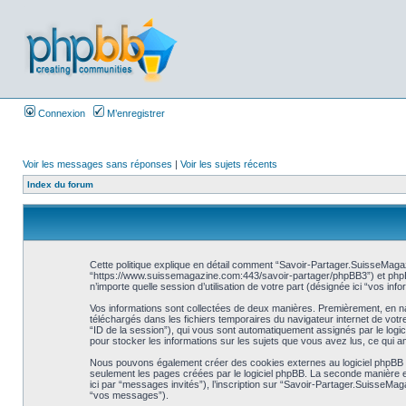
Connexion
M’enregistrer
Voir les messages sans réponses
|
Voir les sujets récents
Index du forum
Cette politique explique en détail comment “Savoir-Partager.SuisseMagaz
“https://www.suissemagazine.com:443/savoir-partager/phpBB3”) et phpBB (
n’importe quelle session d’utilisation de votre part (désignée ici “vos info
Vos informations sont collectées de deux manières. Premièrement, en nav
téléchargés dans les fichiers temporaires du navigateur internet de votre o
“ID de la session”), qui vous sont automatiquement assignés par le logi
pour stocker les informations sur les sujets que vous avez lus, ce qui am
Nous pouvons également créer des cookies externes au logiciel phpBB t
seulement les pages créées par le logiciel phpBB. La seconde manière est 
ici par “messages invités”), l’inscription sur “Savoir-Partager.SuisseMa
“vos messages”).