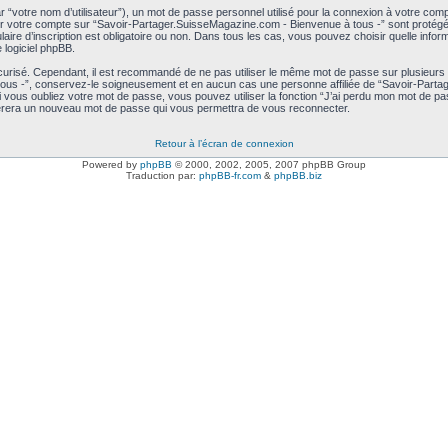
r “votre nom d’utilisateur”), un mot de passe personnel utilisé pour la connexion à votre com
pour votre compte sur “Savoir-Partager.SuisseMagazine.com - Bienvenue à tous -” sont protégé
ulaire d’inscription est obligatoire ou non. Dans tous les cas, vous pouvez choisir quelle inf
 logiciel phpBB.
écurisé. Cependant, il est recommandé de ne pas utiliser le même mot de passe sur plusieurs s
ous -”, conservez-le soigneusement et en aucun cas une personne affiliée de “Savoir-Parta
i vous oubliez votre mot de passe, vous pouvez utiliser la fonction “J’ai perdu mon mot de 
 générera un nouveau mot de passe qui vous permettra de vous reconnecter.
Retour à l’écran de connexion
Powered by
phpBB
© 2000, 2002, 2005, 2007 phpBB Group
Traduction par:
phpBB-fr.com
&
phpBB.biz