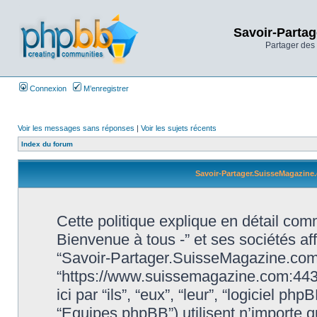
Savoir-Partag
Partager des 
Connexion
M’enregistrer
Voir les messages sans réponses
|
Voir les sujets récents
Index du forum
Savoir-Partager.SuisseMagazine.c
Cette politique explique en détail c
Bienvenue à tous -” et ses sociétés affi
“Savoir-Partager.SuisseMagazine.com 
“https://www.suissemagazine.com:443
ici par “ils”, “eux”, “leur”, “logiciel
“Equipes phpBB”) utilisent n’importe q