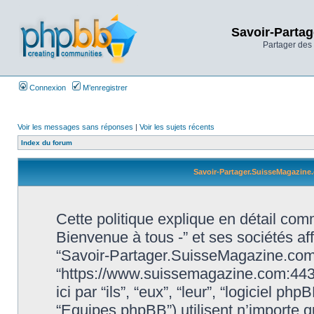
Savoir-Partag
Partager des 
Connexion
M’enregistrer
Voir les messages sans réponses
|
Voir les sujets récents
Index du forum
Savoir-Partager.SuisseMagazine.c
Cette politique explique en détail c
Bienvenue à tous -” et ses sociétés affi
“Savoir-Partager.SuisseMagazine.com 
“https://www.suissemagazine.com:443
ici par “ils”, “eux”, “leur”, “logiciel
“Equipes phpBB”) utilisent n’importe q