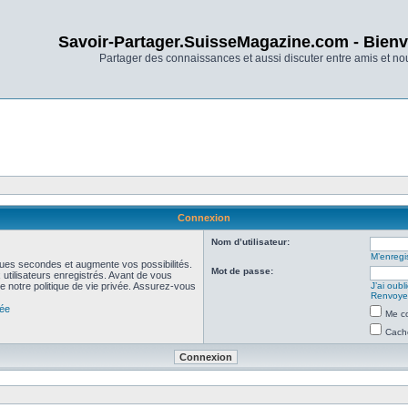
Savoir-Partager.SuisseMagazine.com - Bienv
Partager des connaissances et aussi discuter entre amis et n
Connexion
Nom d’utilisateur:
M’enregis
ues secondes et augmente vos possibilités.
Mot de passe:
utilisateurs enregistrés. Avant de vous
de notre politique de vie privée. Assurez-vous
J’ai oub
Renvoyer
vée
Me co
Cache