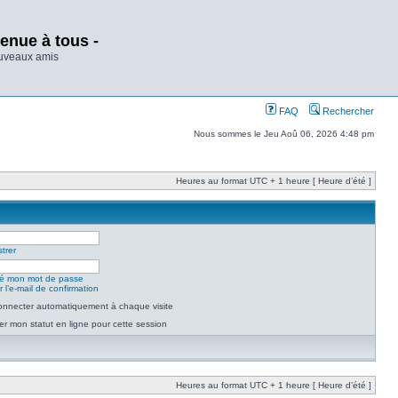
enue à tous -
ouveaux amis
FAQ
Rechercher
Nous sommes le Jeu Aoû 06, 2026 4:48 pm
Heures au format UTC + 1 heure [ Heure d’été ]
trer
lié mon mot de passe
 l’e-mail de confirmation
nnecter automatiquement à chaque visite
r mon statut en ligne pour cette session
Heures au format UTC + 1 heure [ Heure d’été ]