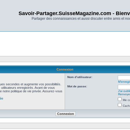
Savoir-Partager.SuisseMagazine.com - Bienv
Partager des connaissances et aussi discuter entre amis et n
Connexion
Nom d’utilisateur:
M’enregis
ues secondes et augmente vos possibilités.
Mot de passe:
utilisateurs enregistrés. Avant de vous
de notre politique de vie privée. Assurez-vous
J’ai oub
Renvoyer
vée
Me co
Cache