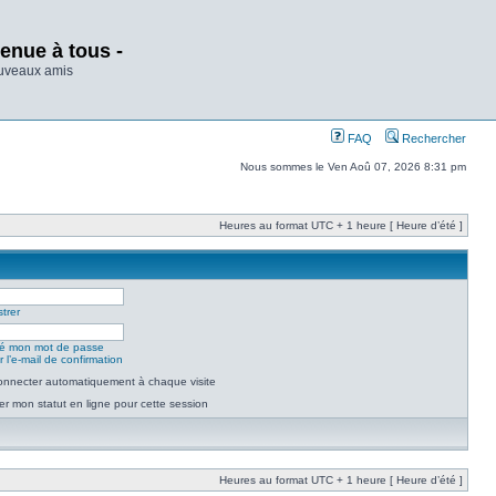
enue à tous -
ouveaux amis
FAQ
Rechercher
Nous sommes le Ven Aoû 07, 2026 8:31 pm
Heures au format UTC + 1 heure [ Heure d’été ]
trer
lié mon mot de passe
 l’e-mail de confirmation
nnecter automatiquement à chaque visite
r mon statut en ligne pour cette session
Heures au format UTC + 1 heure [ Heure d’été ]