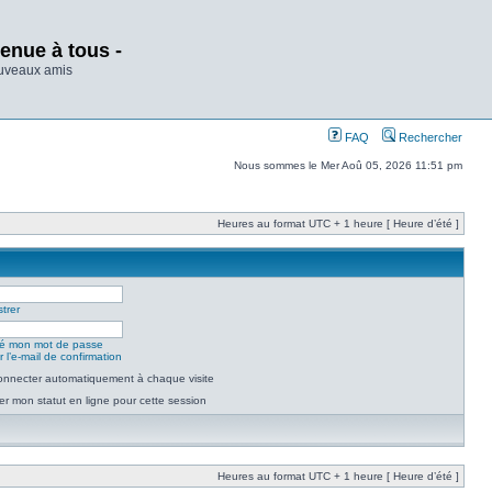
enue à tous -
ouveaux amis
FAQ
Rechercher
Nous sommes le Mer Aoû 05, 2026 11:51 pm
Heures au format UTC + 1 heure [ Heure d’été ]
trer
lié mon mot de passe
 l’e-mail de confirmation
nnecter automatiquement à chaque visite
r mon statut en ligne pour cette session
Heures au format UTC + 1 heure [ Heure d’été ]