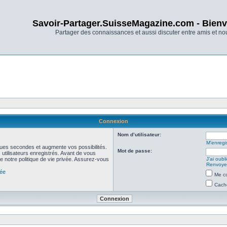
Savoir-Partager.SuisseMagazine.com - Bienv
Partager des connaissances et aussi discuter entre amis et n
Connexion
Nom d’utilisateur:
M’enregis
ues secondes et augmente vos possibilités.
Mot de passe:
utilisateurs enregistrés. Avant de vous
de notre politique de vie privée. Assurez-vous
J’ai oub
Renvoyer
vée
Me co
Cache