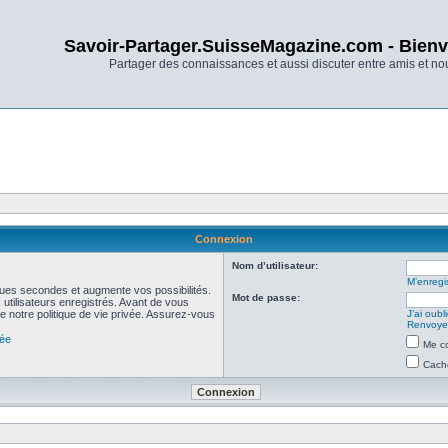
Savoir-Partager.SuisseMagazine.com - Bienv
Partager des connaissances et aussi discuter entre amis et n
Connexion
Nom d’utilisateur:
M’enregis
ues secondes et augmente vos possibilités.
Mot de passe:
utilisateurs enregistrés. Avant de vous
de notre politique de vie privée. Assurez-vous
J’ai oub
Renvoyer
vée
Me co
Cache