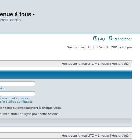
enue à tous -
ouveaux amis
FAQ
Rechercher
Nous sommes le Sam Aoû 08, 2026 7:06 pm
Heures au format UTC + 1 heure [ Heure d’été ]
trer
lié mon mot de passe
 l’e-mail de confirmation
nnecter automatiquement à chaque visite
r mon statut en ligne pour cette session
Heures au format UTC + 1 heure [ Heure d’été ]